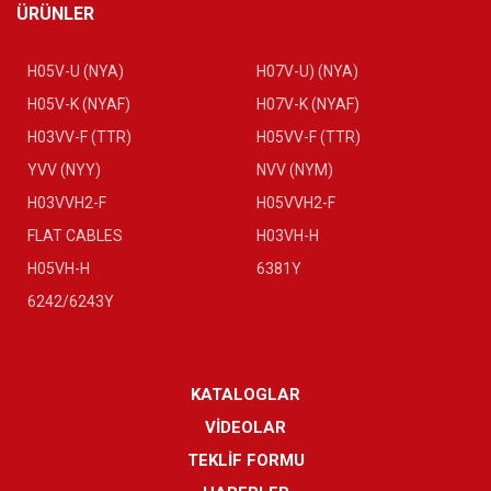
ÜRÜNLER
H05V-U (NYA)
H07V-U) (NYA)
H05V-K (NYAF)
H07V-K (NYAF)
H03VV-F (TTR)
H05VV-F (TTR)
YVV (NYY)
NVV (NYM)
H03VVH2-F
H05VVH2-F
FLAT CABLES
H03VH-H
H05VH-H
6381Y
6242/6243Y
KATALOGLAR
VİDEOLAR
TEKLİF FORMU