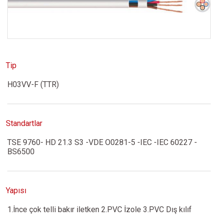
Tip
H03VV-F (TTR)
Standartlar
TSE 9760- HD 21.3 S3 -VDE O0281-5 -IEC -IEC 60227 -
BS6500
Yapısı
1.İnce çok telli bakır iletken 2.PVC İzole 3.PVC Dış kılıf